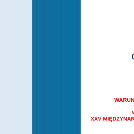
WARUN
XXV MIĘDZYNA