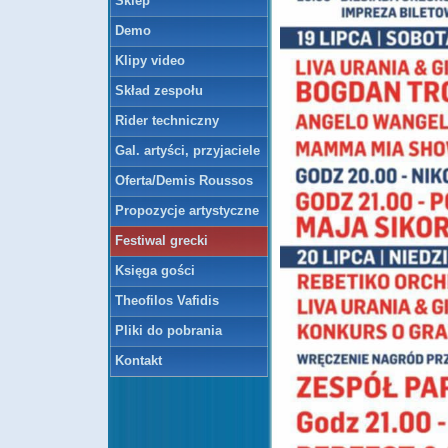
Sklep
Demo
Klipy video
Skład zespołu
Rider techniczny
Gal. artyści, przyjaciele
Oferta/Demis Roussos
Propozycje artystyczne
Festiwal grecki
Księga gości
Theofilos Vafidis
Pliki do pobrania
Kontakt