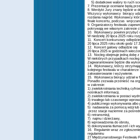
5) dodatkowe walory to ruch sc
7. Prezentacje oceniane będą prze
8. Werdykt Jury znany będzie w dn
Wszyscy wykonawcy biorący udzia
rozdania nagród. Wykonawcy którz
finale koncertu, podczas wręczan
9. Organizatorzy festiwalu zapew
pokrywają we własnym zakresie ch
10. Wykonawcy powinni przybyć do
W niedzielę 20 lipca 2025 roku ro
11. Koncert konkursowy odbędzie 
20 lipca 2025 roku około godz 17.
12. Koncert galowy odbędzie się
20 lipca 2025 w godzinach wieczor
13. Nocleg obejmuje jedną dobę z n
W niektórych przypadkach nocleg 
Zagwarantowane będzie dla wyko
14. Wykonawcy, którzy otrzymają 
kolejnego festiwalu w charakterz
zakwaterowanie i wyżywienie.
15. Wykonawca biorący udział w fe
Ponadto zezwala przenieść na org
w zakresie:
1) zwielokrotniania techniką cyf
nośnikach informacji,
2) zwielokrotniania w postaci wydr
3) trwałego lub czasowego wprow
4) publicznego wykonywania albo 
5) nadawania za pomocą wizji lub
przez stacje naziemne za pośredni
6) retransmisji,
7) najmu i dzierżawy,
8) wprowadzenia do obrotu,
9) dokonywania tłumaczeń i ich w
16. Regulamin wraz ze zgłoszenie
regulaminu
27 Międzynarodowego Festiwalu Pi