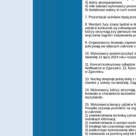
3) dobry akompaniament,
4) mile widziani wykonawcy preze
5) dodatkowe walory to ruch scen
7. Prezentacje oceniane będą prze
8. Werdykt Jury znany będzie w d
udział w konkursie są zobowiązan
którzy otrzymają trzy pierwsze mie
wręczania nagród i zaśpiewania 
9. Organizatorzy festiwalu zapew
pokrywają we własnym zakresie ch
10. Wykonawcy powinni przybyć do 
niedzielę 21 lipca 2024 roku rozpo
11. Koncert konkursowy odbędzie s
Amfiteatrze w Zgorzelcu. 12. Konc
w Zgorzelcu.
13. Nocleg obejmuje jedną dobę z 
również z soboty na niedzielę. 
14. Wykonawcy, którzy otrzymają 
festiwalu w charakterze laureató
wyżywienie.
15. Wykonawca biorący udział w fe
Ponadto zezwala przenieść na org
w zakresie:
1) zwielokrotniania techniką cyf
nośnikach informacji,
2) zwielokrotniania w postaci wydr
3) trwałego lub czasowego wprow
4) publicznego wykonywania albo 
5) nadawania za pomocą wizji lub