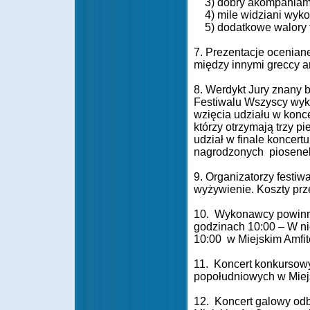
3) dobry akompaniam
4) mile widziani wyko
5) dodatkowe walory t
7. Prezentacje oceniane
między innymi greccy ar
8. Werdykt Jury znany 
Festiwalu Wszyscy wyk
wzięcia udziału w kon
którzy otrzymają trzy p
udział w finale koncer
nagrodzonych piosene
9. Organizatorzy festi
wyżywienie. Koszty prz
10. Wykonawcy powinni 
godzinach 10:00 – W nie
10:00 w Miejskim Amfit
11. Koncert konkursowy
popołudniowych w Miejs
12. Koncert galowy odb