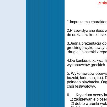
zmia
1.Impreza ma charakter 
2.Przewidywana ilość 
do udziału w konkursie 
3.Jedna prezentacja ob
greckiego wykonawcy z
drugiej piosenki z rep
4.Do konkursu zakwalifi
wykonawców greckich.
5. Wykonawców obowiąz
buzuki, fortepian, itp.
pełnego playbacku. Or
chór festiwalowy.
6. Kryterium oceny ko
1) zaśpiewanie piose
2) dobre warunki woka