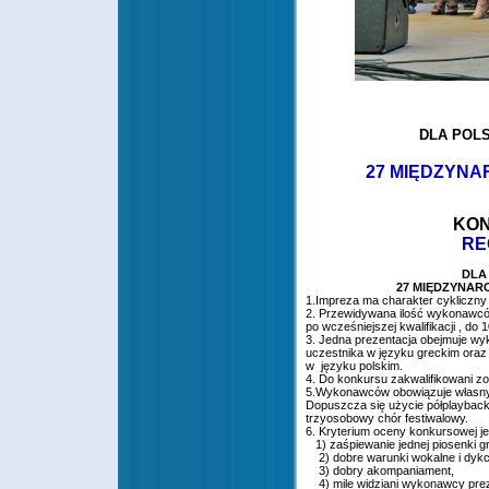
DLA POL
27 MIĘDZYNA
KON
RE
DLA
27 MIĘDZYNAR
1.Impreza ma charakter cykliczny
2. Przewidywana ilość wykonawców
po wcześniejszej kwalifikacji , do
3. Jedna prezentacja obejmuje wy
uczestnika w języku greckim oraz
w języku polskim.
4. Do konkursu zakwalifikowani zo
5.Wykonawców obowiązuje własny ak
Dopuszcza się użycie półplaybac
trzyosobowy chór festiwalowy.
6. Kryterium oceny konkursowej je
1) zaśpiewanie jednej piosenki gr
2) dobre warunki wokalne i dykc
3) dobry akompaniament,
4) mile widziani wykonawcy prez