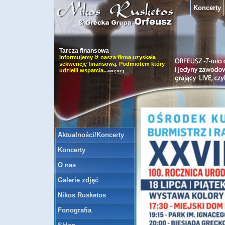
Koncerty
Tarcza finansowa
Informujemy iż nasza firma uzyskała
sekwencję finansową. Podmiotem który
udzielił wsparcia...
więcej...
CENY ZA KONCERTY zespołu
Orfeusz i inne
UWAGA. Ceny za koncerty Nikosa
Rusketos & zespołu ORFEUSZ są
uzgadniane z kontrahentem
indywid...
więcej...
Aktualności/Koncerty
Koncerty
O nas
Galerie zdjęć
Nikos Rusketos
Fonografia