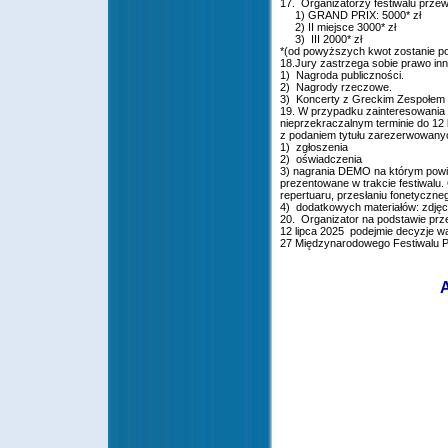
17. Organizatorzy festiwalu przew
1) GRAND PRIX: 5000* zł
2) II miejsce 3000* zł
3) III 2000* zł
*(od powyższych kwot zostanie po
18.Jury zastrzega sobie prawo in
1) Nagroda publiczności.
2) Nagrody rzeczowe.
3) Koncerty z Greckim Zespoł
19. W przypadku zainteresowania 
nieprzekraczalnym terminie do 12 l
z podaniem tytułu zarezerwowany
1) zgłoszenia
2) oświadczenia
3) nagrania DEMO na którym powi
prezentowane w trakcie festiwalu
repertuaru, przesłaniu fonetyczneg
4) dodatkowych materiałów: zdjęcia
20. Organizator na podstawie prz
12 lipca 2025 podejmie decyzje 
27 Międzynarodowego Festiwalu Pio