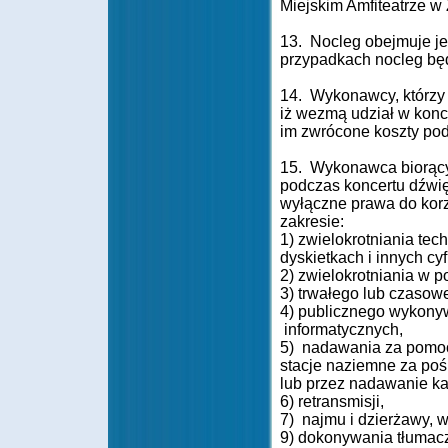
Miejskim Amfiteatrze w 
13. Nocleg obejmuje je
przypadkach nocleg będ
14. Wykonawcy, którzy 
iż wezmą udział w konce
im zwrócone koszty pod
15. Wykonawca biorący u
podczas koncertu dźwię
wyłączne prawa do korz
zakresie:
1) zwielokrotniania te
dyskietkach i innych cy
2) zwielokrotniania w p
3) trwałego lub czaso
4) publicznego wykonyw
informatycznych,
5) nadawania za pomocą
stacje naziemne za pośr
lub przez nadawanie k
6) retransmisji,
7) najmu i dzierżawy, 
9) dokonywania tłumacz