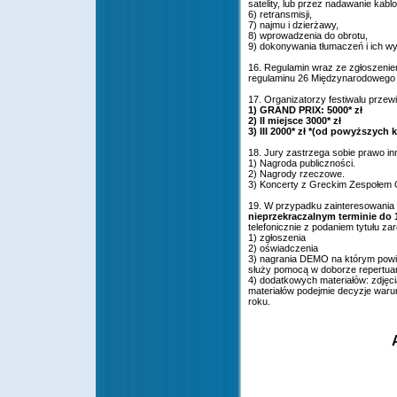
satelity, lub przez nadawanie kabl
6) retransmisji,
7) najmu i dzierżawy,
8) wprowadzenia do obrotu,
9) dokonywania tłumaczeń i ich w
16. Regulamin wraz ze zgłoszenie
regulaminu 26 Międzynarodowego F
17. Organizatorzy festiwalu przew
1) GRAND PRIX: 5000* zł
2) II miejsce 3000* zł
3) III 2000* zł *(od powyższych
18. Jury zastrzega sobie prawo in
1) Nagroda publiczności.
2) Nagrody rzeczowe.
3) Koncerty z Greckim Zespołe
19. W przypadku zainteresowania 
nieprzekraczalnym terminie do 15
telefonicznie z podaniem tytułu z
1) zgłoszenia
2) oświadczenia
3) nagrania DEMO na którym powinn
służy pomocą w doborze repertuaru
4) dodatkowych materiałów: zdjęci
materiałów podejmie decyzje warunk
roku.