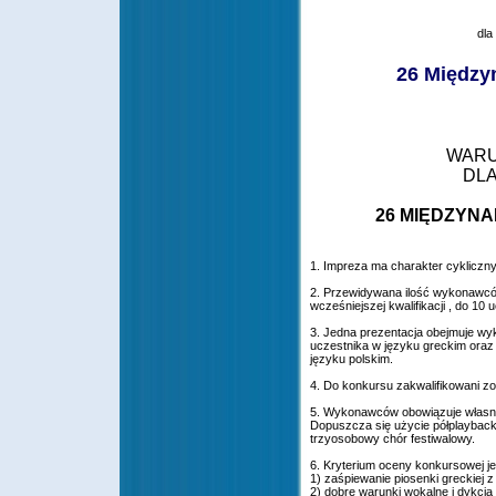
dla
26 Między
WARU
DLA
26 MIĘDZYN
1. Impreza ma charakter cykliczny
2. Przewidywana ilość wykonawców
wcześniejszej kwalifikacji , do 10 
3. Jedna prezentacja obejmuje wy
uczestnika w języku greckim oraz
języku polskim.
4. Do konkursu zakwalifikowani zo
5. Wykonawców obowiązuje własny a
Dopuszcza się użycie półplaybac
trzyosobowy chór festiwalowy.
6. Kryterium oceny konkursowej je
1) zaśpiewanie piosenki greckiej
2) dobre warunki wokalne i dykcja