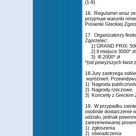
(1-9)
16. Regulamin wraz ze
przyjmuje warunki nin
Piosenki Greckiej Zgor
17. Organizatorzy fest
Zgorzelec:
1) GRAND PRIX: 500
2) II miejsce 3000* zł
3) III 2000* zł
*(od powyższych kwot z
18.Jury zastrzega sobie
wyróżnień. Przewidywa
1) Nagroda publicznośc
2) Nagrody rzeczowe.
3) Koncerty z Grecki
19. W przypadku zainte
osobiste dostarczenie w
udziału, jednak powinno
zarezerwowanej piosen
1) zgłoszenia
2) oświadczenia