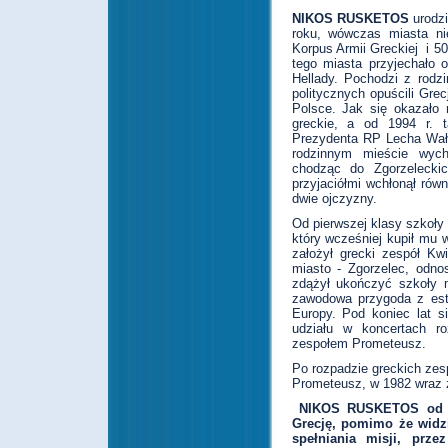
NIKOS RUSKETOS
urodzi
roku, wówczas miasta ni
Korpus Armii Greckiej i 5
tego miasta przyjechało 
Hellady. Pochodzi z rodz
politycznych opuścili Grec
Polsce. Jak się okazało 
greckie, a od 1994 r. 
Prezydenta RP Lecha Wałę
rodzinnym mieście wych
chodząc do Zgorzeleckic
przyjaciółmi wchłonął rów
dwie ojczyzny.
Od pierwszej klasy szkoły 
który wcześniej kupił mu
założył grecki zespół Kwi
miasto - Zgorzelec, odno
zdążył ukończyć szkoły m
zawodowa przygoda z estr
Europy. Pod koniec lat 
udziału w koncertach ro
zespołem Prometeusz.
Po rozpadzie greckich zesp
Prometeusz, w 1982 wraz 
NIKOS RUSKETOS od dz
Grecję, pomimo że widzi
spełniania misji, prz