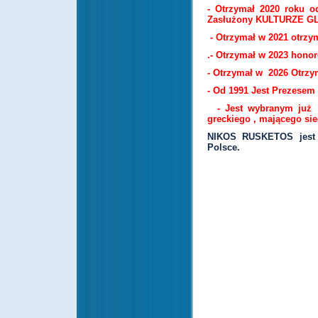
- Otrzymał 2020 roku 
Zasłużony KULTURZE GL
- Otrzymał w 2021 otrz
.-
Otrzymał w 2023 hono
- Otrzymał w 2026 Otrz
- Od 1991 Jest Prezesem
- Jest wybranym już
greckiego
, mającego sie
NIKOS RUSKETOS jest c
Polsce.