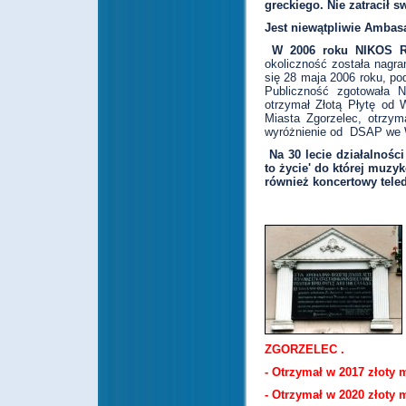
greckiego. Nie zatracił 
Jest niewątpliwie Ambas
W 2006 roku NIKOS RU
okoliczność została nagr
się 28 maja 2006 roku, po
Publiczność zgotowała Ni
otrzymał Złotą Płytę od
Miasta Zgorzelec, otrzym
wyróżnienie od DSAP we W
Na 30 lecie działalnoś
to życie' do której muzy
również koncertowy tel
ZGORZELEC .
- Otrzyma
ł
w 2017 z
ł
oty 
- Otrzyma
ł
w 2020 z
ł
oty 