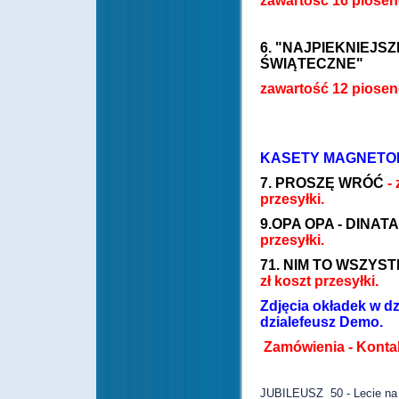
zawartość 16 piosen
6. "NAJPIEKNIEJS
ŚWIĄTECZNE"
zawartość 12 piose
KASETY MAGNET
7. PROSZĘ WRÓĆ
-
przesyłki.
9.OPA OPA - DINAT
przesyłki.
71. NIM TO WSZYS
zł koszt przesyłki.
Zdjęcia okładek w d
dzialefeusz Demo.
Zamówienia - Konta
JUBILEUSZ 50 - Lecie na 