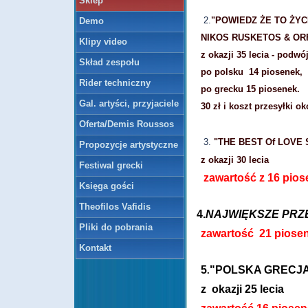
Sklep
2.
"POWIEDZ ŻE TO ŻYC
Demo
NIKOS RUSKETOS & OR
Klipy video
z okazji 35 lecia - podw
Skład zespołu
po polsku 14 piosenek,
Rider techniczny
po grecku 15 piosenek.
Gal. artyści, przyjaciele
30 zł i koszt przesyłki o
Oferta/Demis Roussos
3.
"THE BEST Of LOVE
Propozycje artystyczne
z okazji 30 lecia
Festiwal grecki
zawartość z 16 piose
Księga gości
Theofilos Vafidis
4.
NAJWIĘKSZE PRZ
Pliki do pobrania
zawartość
21 piose
Kontakt
5
"POLSKA GRECJA
.
z okazji 25 lecia