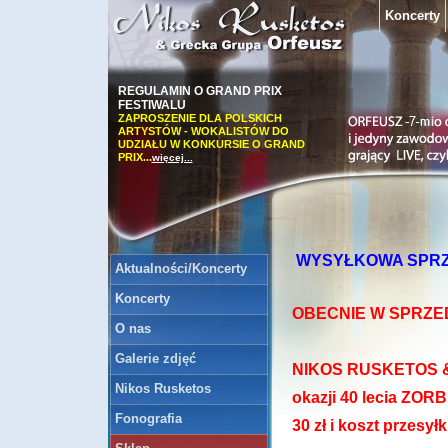
Koncerty
REGULAMIN O GRAND PRIX
FESTIWALU
ZAPROSZENIE DLA POLSKICH
ARTYSTÓW ‐ WOKALISTÓW DO
UDZIAŁU W KONKURSIE O GRAND
PRIX...
więcej...
Tarcza finansowa
Informujemy iż nasza firma uzyskała
sekwencję finansową. Podmiotem który
udzielił wsparcia...
więcej...
WYSYŁKOWA SPRZ
Aktualności/Koncerty
Koncerty
OBECNIE W SPRZE
O nas
Galerie zdjęć
NIKOS RUSKETOS 
Nikos Rusketos
okazji 40 lecia ZO
Fonografia
30 zł i koszt przesyłk